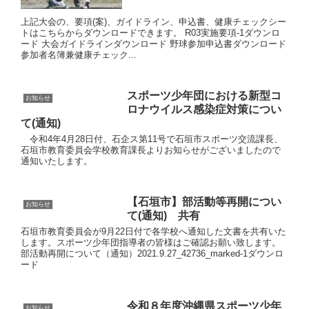
上記大会の、要項(案)、ガイドライン、申込書、健康チェックシー
トはこちらからダウンロードできます。 R03実施要項-1ダウンロ
ード 大会ガイドラインダウンロード 野球参加申込書ダウンロード
参加者名簿兼健康チェック...
スポーツ少年団における新型コ
お知らせ
ロナウイルス感染症対策につい
て(通知)
令和4年4月28日付、石企ス第11号で石垣市スポーツ交流課長、
石垣市教育委員会学校教育課長よりお知らせがございましたので
通知いたします。
【石垣市】部活動等再開につい
お知らせ
て(通知) 共有
石垣市教育委員会が9月22日付で各学校へ通知した文書を共有いた
します。スポーツ少年団指導者の皆様はご確認お願い致します。
部活動再開について（通知）2021.9.27_42736_marked-1ダウンロ
ード
令和８年度沖縄県スポーツ少年
お知らせ