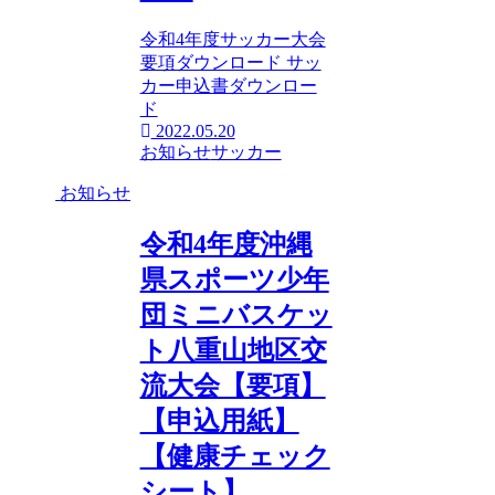
令和4年度サッカー大会
要項ダウンロード サッ
カー申込書ダウンロー
ド
2022.05.20
お知らせ
サッカー
お知らせ
令和4年度沖縄
県スポーツ少年
団ミニバスケッ
ト八重山地区交
流大会【要項】
【申込用紙】
【健康チェック
シート】