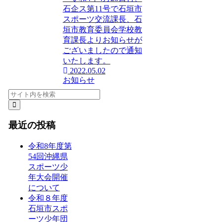
石企ス第11号で石垣市
スポーツ交流課長、石
垣市教育委員会学校教
育課長よりお知らせが
ございましたので通知
いたします。
2022.05.02
お知らせ
最近の投稿
令和8年度第
54回沖縄県
スポーツ少
年大会開催
について
令和８年度
石垣市スポ
ーツ少年団