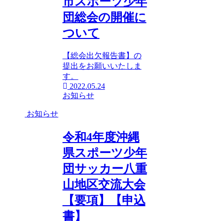
市スポーツ少年
団総会の開催に
ついて
【総会出欠報告書】の
提出をお願いいたしま
す。
2022.05.24
お知らせ
お知らせ
令和4年度沖縄
県スポーツ少年
団サッカー八重
山地区交流大会
【要項】【申込
書】