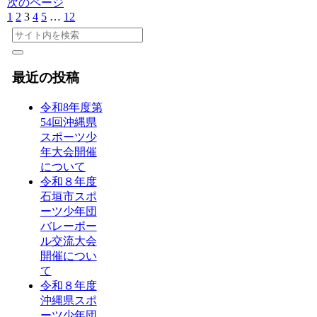
次のページ
1
2
3
4
5
…
12
最近の投稿
令和8年度第
54回沖縄県
スポーツ少
年大会開催
について
令和８年度
石垣市スポ
ーツ少年団
バレーボー
ル交流大会
開催につい
て
令和８年度
沖縄県スポ
ーツ少年団