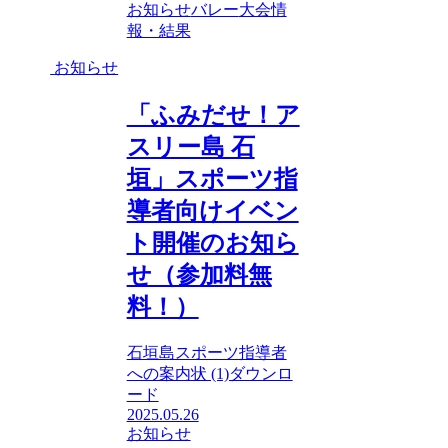
お知らせ
バレー
大会情
報・結果
お知らせ
「ふみだせ！ア
スリー島 石
垣」スポーツ指
導者向けイベン
ト開催のお知ら
せ（参加料無
料！）
石垣島スポーツ指導者
への案内状 (1)ダウンロ
ード
2025.05.26
お知らせ