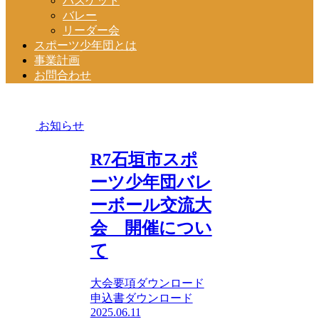
バスケット
バレー
リーダー会
スポーツ少年団とは
事業計画
お問合わせ
お知らせ
R7石垣市スポ
ーツ少年団バレ
ーボール交流大
会 開催につい
て
大会要項ダウンロード
申込書ダウンロード
2025.06.11