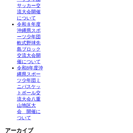
サッカー交
流大会開催
について
令和８年度
沖縄県スポ
ーツ少年団
軟式野球先
島ブロック
交流大会開
催について
令和8年度沖
縄県スポー
ツ少年団ミ
ニバスケッ
トボール交
流大会八重
山地区大
会 開催に
ついて
アーカイブ