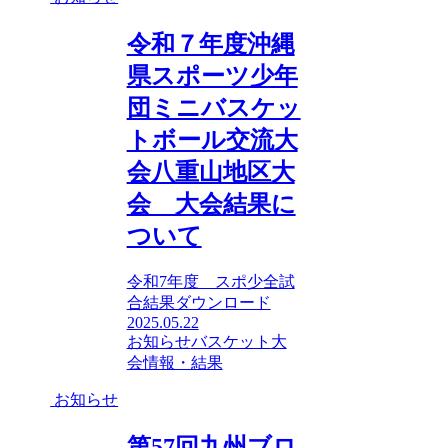
令和７年度沖縄
県スポーツ少年
団ミニバスケッ
トボール交流大
会八重山地区大
会 大会結果に
ついて
令和7年度 スポ少全試
合結果ダウンロード
2025.05.22
お知らせ
バスケット
大
会情報・結果
お知らせ
第57回九州ブロ